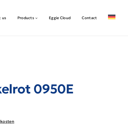
 us
Products
Eggie Cloud
Contact
elrot 0950E
dkosten