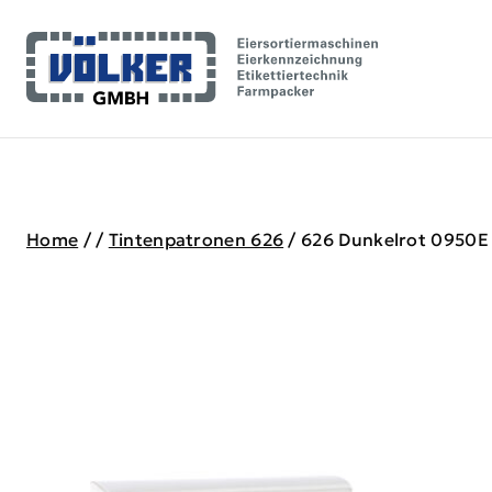
Skip
to
content
Home
/
/
Tintenpatronen 626
/
626 Dunkelrot 0950E