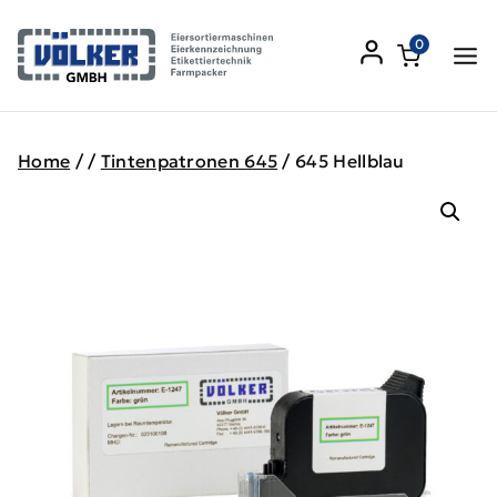
Skip
to
0
content
Home
/
/
Tintenpatronen 645
/
645 Hellblau